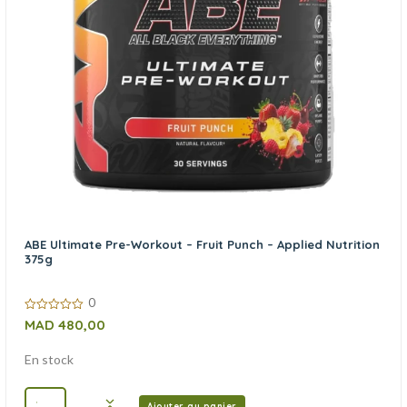
ABE Ultimate Pre-Workout – Fruit Punch – Applied Nutrition
375g
0
0
MAD
480,00
sur
5
En stock
Ajouter au panier