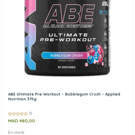
ABE Ultimate Pre-Workout – Bubblegum Crush – Applied
Nutrition 375g
0
0
MAD
480,00
sur
5
En stock