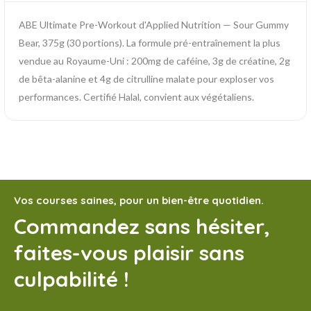
ABE Ultimate Pre-Workout d'Applied Nutrition — Sour Gummy
Bear, 375g (30 portions). La formule pré-entraînement la plus
vendue au Royaume-Uni : 200mg de caféine, 3g de créatine, 2g
de bêta-alanine et 4g de citrulline malate pour exploser vos
performances. Certifié Halal, convient aux végétaliens.
Vos courses saines, pour un bien-être quotidien.
Commandez sans hésiter,
faites-vous plaisir sans
culpabilité !