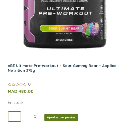
ABE Ultimate Pre-Workout – Sour Gummy Bear – Applied
Nutrition 375g
0
0
MAD
480,00
sur
5
En stock
Ajouter au panier