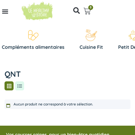
0
Compléments alimentaires
Cuisine Fit
Petit D
QNT
Aucun produit ne correspond à votre sélection.
Vos courses saines, pour un bien-être quotidien.