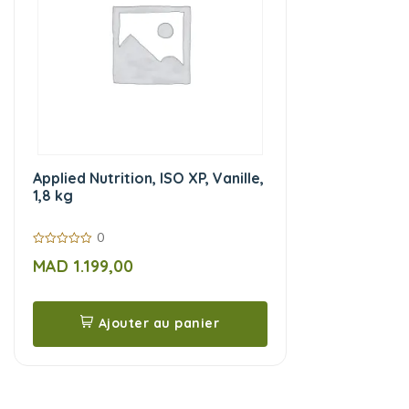
Applied Nutrition, ISO XP, Vanille,
1,8 kg
0
0
MAD
1.199,00
sur
5
Ajouter au panier