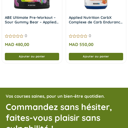
ABE Ultimate Pre-Workout –
Applied Nutrition CarbX
Sour Gummy Bear – Applied
Complexe de Carb Endurance
Nutrition 375g
et Energie Orange Burst 1,2
kg
0
0
0
0
MAD
480,00
MAD
550,00
sur
sur
5
5
Ajouter au panier
Ajouter au panier
Vos courses saines, pour un bien-être quotidien.
Commandez sans hésiter,
faites-vous plaisir sans