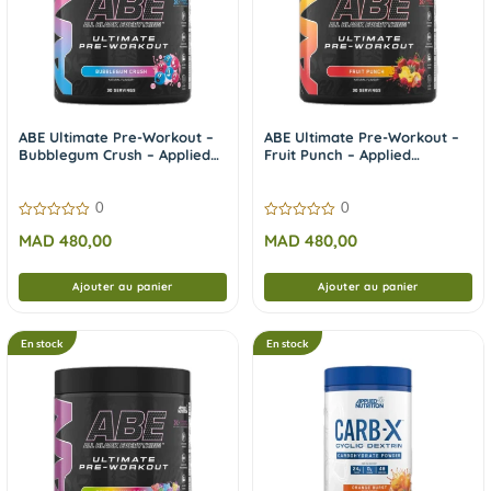
ABE Ultimate Pre-Workout –
ABE Ultimate Pre-Workout –
Bubblegum Crush – Applied
Fruit Punch – Applied
Nutrition 375g
Nutrition 375g
0
0
0
0
MAD
480,00
MAD
480,00
sur
sur
5
5
Ajouter au panier
Ajouter au panier
En stock
En stock