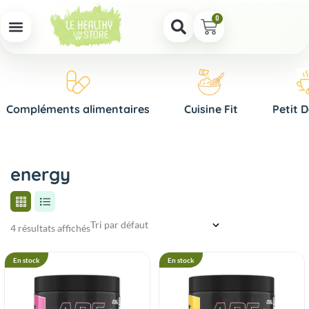
0
Compléments alimentaires
Cuisine Fit
Petit 
energy
4 résultats affichés
En stock
En stock