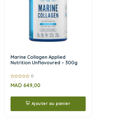
Marine Collagen Applied
Nutrition Unflavoured – 300g
0
0
MAD
649,00
sur
5
Ajouter au panier