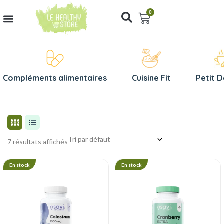
0
Compléments alimentaires
Cuisine Fit
Petit 
7 résultats affichés
En stock
En stock