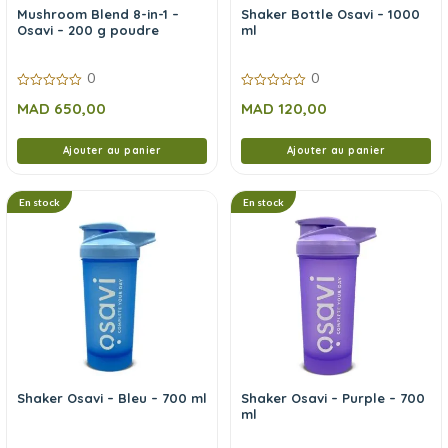
Mushroom Blend 8-in-1 –
Shaker Bottle Osavi – 1000
Osavi – 200 g poudre
ml
0
0
0
0
MAD
650,00
MAD
120,00
sur
sur
5
5
Ajouter au panier
Ajouter au panier
En stock
En stock
Shaker Osavi – Bleu – 700 ml
Shaker Osavi – Purple – 700
ml