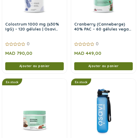
Colostrum 1000 mg (≥30%
Cranberry (Canneberge)
IgG) – 120 gélules | Osavi
40% PAC – 60 gélules vegan
Advanced
| Osavi
0
0
0
0
MAD
790,00
MAD
449,00
sur
sur
5
5
Ajouter au panier
Ajouter au panier
En stock
En stock