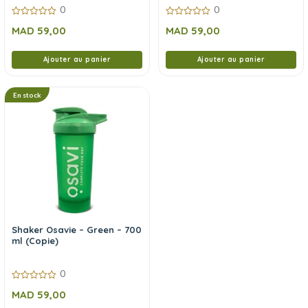
0
0
0
0
MAD
59,00
MAD
59,00
sur
sur
5
5
Ajouter au panier
Ajouter au panier
En stock
Shaker Osavie – Green – 700
ml (Copie)
0
0
MAD
59,00
sur
5