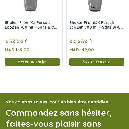
Shaker PromiXX Pursuit
Shaker PromiXX Pursuit
EcoZen 700 ml – Sans BPA,
EcoZen 700 ml – Sans BPA,
Design Premium
Design Premium
0
0
0
0
MAD
149,00
MAD
149,00
sur
sur
5
5
Ajouter au panier
Ajouter au panier
Vos courses saines, pour un bien-être quotidien.
Commandez sans hésiter,
faites-vous plaisir sans