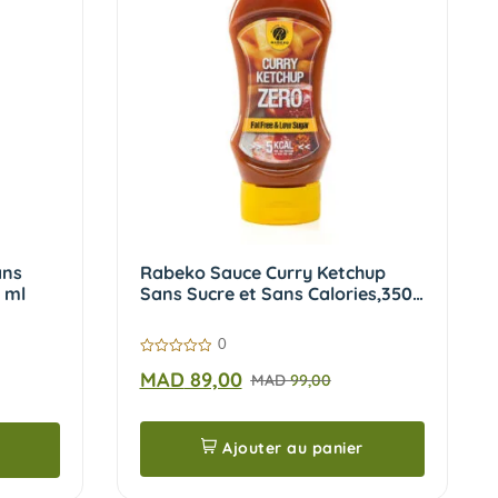
ans
Rabeko Sauce Curry Ketchup
 ml
Sans Sucre et Sans Calories,350
ml
0
0
MAD
89,00
MAD
99,00
sur
5
Ajouter au panier