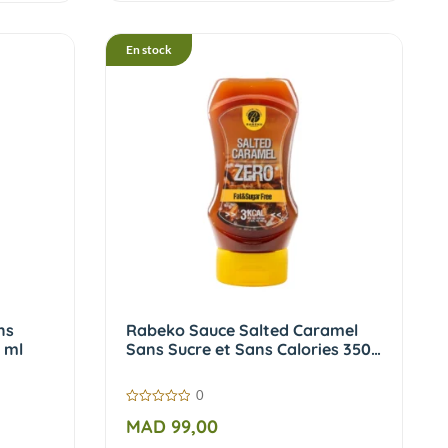
En stock
ns
Rabeko Sauce Salted Caramel
 ml
Sans Sucre et Sans Calories 350
ml
0
0
MAD
99,00
sur
5