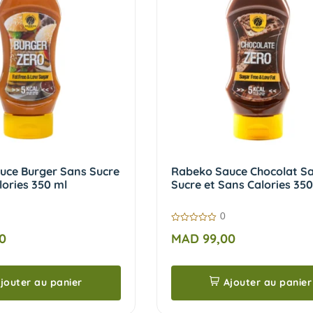
uce Burger Sans Sucre
Rabeko Sauce Chocolat S
lories 350 ml
Sucre et Sans Calories 350
0
0
0
MAD
99,00
sur
5
jouter au panier
Ajouter au panier