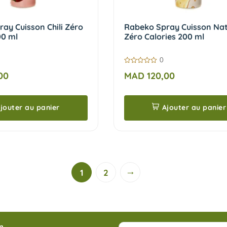
ay Cuisson Chili Zéro
Rabeko Spray Cuisson Nat
00 ml
Zéro Calories 200 ml
0
0
00
MAD
120,00
sur
5
jouter au panier
Ajouter au panier
→
1
2
n.