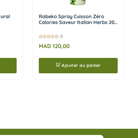
ural
Rabeko Spray Cuisson Zéro
Calories Saveur Italian Herbs 200
ml
0
0
MAD
120,00
sur
5
Ajouter au panier