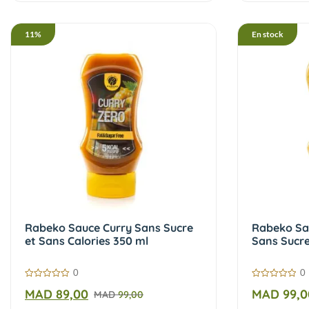
11%
En stock
Rabeko Sauce Curry Sans Sucre
Rabeko Sa
et Sans Calories 350 ml
Sans Sucre
ml
0
0
0
0
MAD
89,00
MAD
99,0
MAD
99,00
sur
sur
5
5