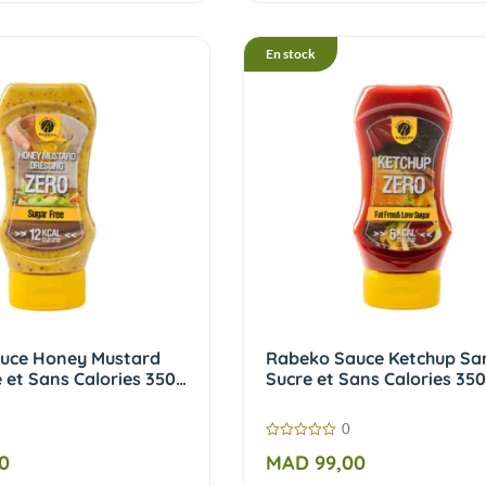
En stock
uce Honey Mustard
Rabeko Sauce Ketchup Sa
 et Sans Calories 350
Sucre et Sans Calories 350
0
0
0
MAD
99,00
sur
5