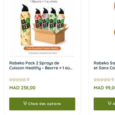
Rabeko Pack 2 Sprays de
Rabeko Sa
Cuisson Healthy – Beurre + 1 au
et Sans Ca
Choix
0
0
0
0
MAD
238,00
MAD
99,0
sur
sur
5
5
Choix des options
A