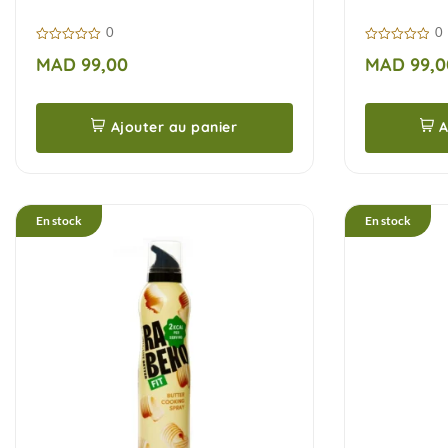
ml
0
0
0
0
MAD
99,00
MAD
99,0
sur
sur
5
5
Ajouter au panier
A
En stock
En stock