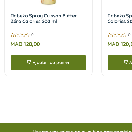
Rabeko Spray Cuisson Butter
Rabeko Spr
Zéro Calories 200 ml
Calories 2
0
0
0
0
MAD
120,00
MAD
120,
sur
sur
5
5
Ajouter au panier
A
Vos courses saines, pour un bien-être quotidie