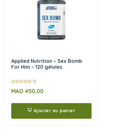
Applied Nutrition – Sex Bomb
For Him – 120 gélules
0
0
MAD
450,00
sur
5
Ajouter au panier