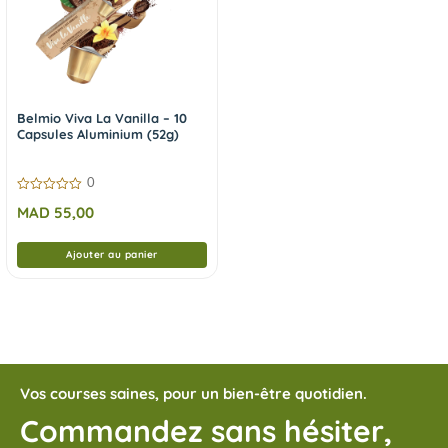
Belmio Viva La Vanilla – 10
Capsules Aluminium (52g)
0
0
MAD
55,00
sur
5
Ajouter au panier
Vos courses saines, pour un bien-être quotidien.
Commandez sans hésiter,