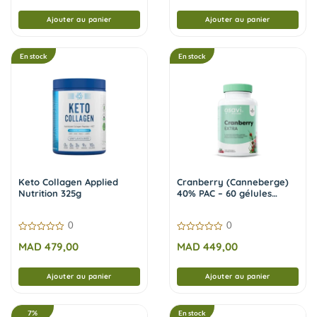
Ajouter au panier
Ajouter au panier
En stock
En stock
Keto Collagen Applied
Cranberry (Canneberge)
Nutrition 325g
40% PAC – 60 gélules
vegan | Osavi
0
0
0
0
MAD
479,00
MAD
449,00
sur
sur
5
5
Ajouter au panier
Ajouter au panier
7%
En stock