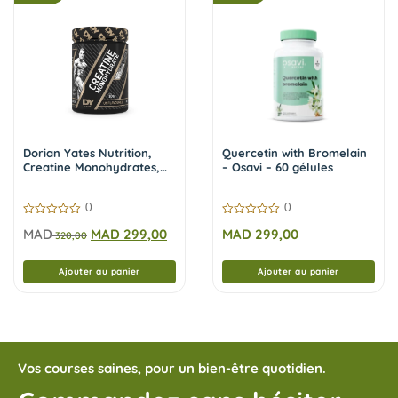
Dorian Yates Nutrition,
Quercetin with Bromelain
Creatine Monohydrates,
– Osavi – 60 gélules
300 gr
0
0
0
0
MAD
MAD
299,00
MAD
299,00
sur
320,00
sur
5
5
Ajouter au panier
Ajouter au panier
Vos courses saines, pour un bien-être quotidien.