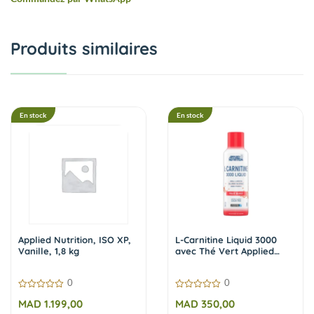
Produits similaires
En stock
En stock
Applied Nutrition, ISO XP,
L-Carnitine Liquid 3000
Vanille, 1,8 kg
avec Thé Vert Applied
Nutrition Fruit Burst – 473
ml
0
0
0
0
MAD
1.199,00
MAD
350,00
sur
sur
5
5