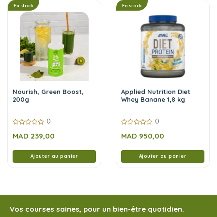
En stock
En stock
Nourish, Green Boost,
Applied Nutrition Diet
200g
Whey Banane 1,8 kg
0
0
0
0
MAD
239,00
MAD
950,00
sur
sur
5
5
Ajouter au panier
Ajouter au panier
Vos courses saines, pour un bien-être quotidien.