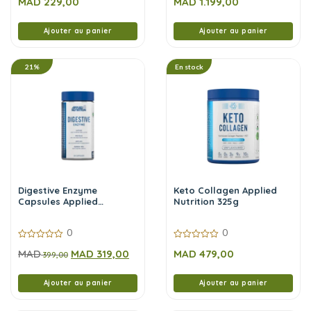
MAD
229,00
MAD
1.199,00
sur
sur
5
5
Ajouter au panier
Ajouter au panier
21%
En stock
Digestive Enzyme
Keto Collagen Applied
Capsules Applied
Nutrition 325g
Nutrition 60 Caps
0
0
0
0
MAD
MAD
319,00
MAD
479,00
sur
399,00
sur
5
5
Ajouter au panier
Ajouter au panier