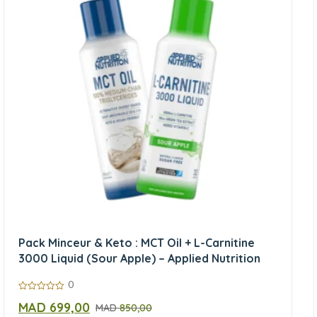
Pack Minceur & Keto : MCT Oil + L-Carnitine
3000 Liquid (Sour Apple) – Applied Nutrition
0
0
MAD
699,00
MAD
850,00
sur
5