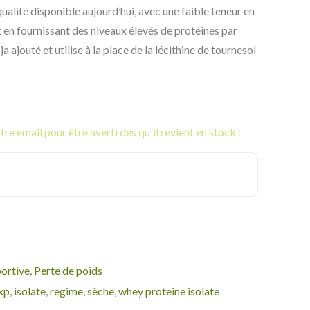
qualité disponible aujourd’hui, avec une faible teneur en
t en fournissant des niveaux élevés de protéines par
 ajouté et utilise à la place de la lécithine de tournesol
re email pour être averti dès qu'il revient en stock :
portive
,
Perte de poids
 xp
,
isolate
,
regime
,
sèche
,
whey proteine isolate