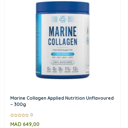
Marine Collagen Applied Nutrition Unflavoured
– 300g
0
0
MAD
649,00
sur
5