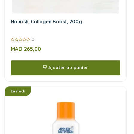
Nourish, Collagen Boost, 200g
0
0
MAD
265,00
sur
5
Ajouter au panier
En stock