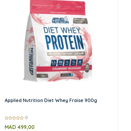
Applied Nutrition Diet Whey Fraise 900g
0
0
MAD
499,00
sur
5