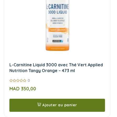
L-Carnitine Liquid 3000 avec Thé Vert Applied
Nutrition Tangy Orange – 473 ml
0
0
MAD
350,00
sur
5
Ajouter au panier