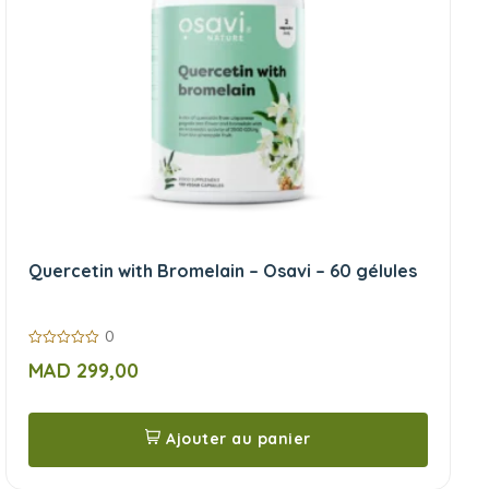
Quercetin with Bromelain – Osavi – 60 gélules
0
0
MAD
299,00
sur
5
Ajouter au panier