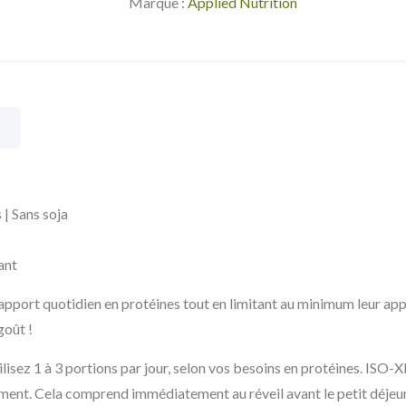
Marque :
Applied Nutrition
 | Sans soja
ant
apport quotidien en protéines tout en limitant au minimum leur app
goût !
ilisez 1 à 3 portions par jour, selon vos besoins en protéines. IS
dement. Cela comprend immédiatement au réveil avant le petit déjeu