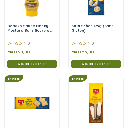
Rabeko Sauce Honey
Salti Schär 175g (Sans
Mustard Sans Sucre et
Gluten)
Sans Calories 350 ml
0
0
0
0
MAD
99,00
MAD
55,00
sur
sur
5
5
Ajouter au panier
Ajouter au panier
En stock
En stock