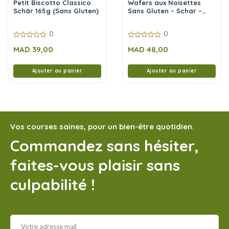
Petit Biscotto Classico
Wafers aux Noisettes
Schär 165g (Sans Gluten)
Sans Gluten – Schar –
125g
0
0
0
0
MAD
39,00
MAD
48,00
sur
sur
5
5
Ajouter au panier
Ajouter au panier
Vos courses saines, pour un bien-être quotidien.
Commandez sans hésiter,
faites-vous plaisir sans
culpabilité !