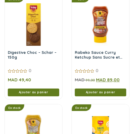
Digestive Choc – Schar –
Rabeko Sauce Curry
150g
Ketchup Sans Sucre et
Sans Calories,350 ml
0
0
0
0
MAD
49,40
MAD
MAD
89,00
sur
sur
99,00
5
5
Ajouter au panier
Ajouter au panier
En stock
En stock