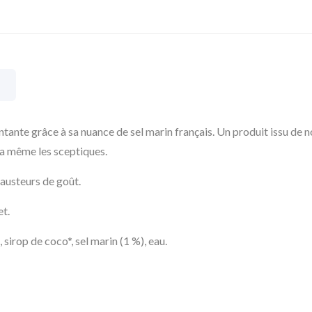
ntante grâce à sa nuance de sel marin français. Un produit issu de 
era même les sceptiques.
hausteurs de goût.
et.
 sirop de coco*, sel marin (1 %), eau.