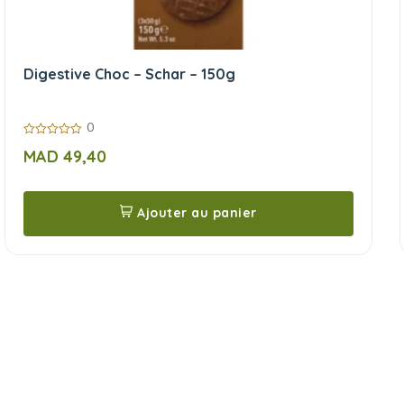
Digestive Choc – Schar – 150g
0
0
MAD
49,40
sur
5
Ajouter au panier