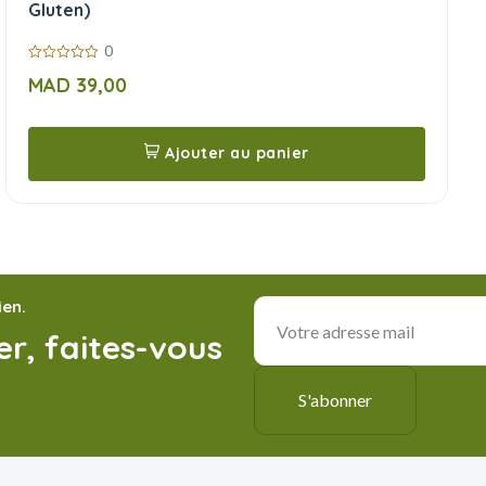
Gluten)
0
0
MAD
39,00
sur
5
Ajouter au panier
ien.
r, faites-vous