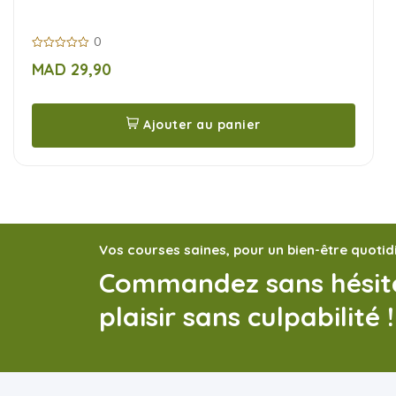
0
0
MAD
29,90
sur
5
Ajouter au panier
Vos courses saines, pour un bien-être quotid
Commandez sans hésite
plaisir sans culpabilité !