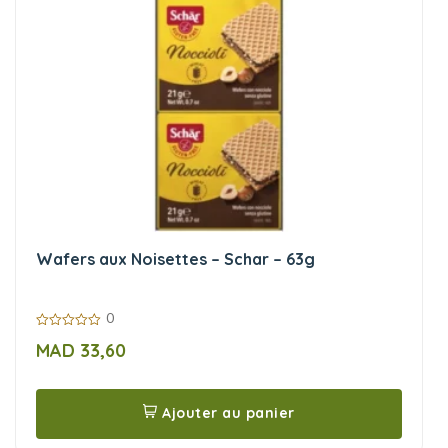
Wafers aux Noisettes – Schar – 63g
0
0
MAD
33,60
sur
5
Ajouter au panier