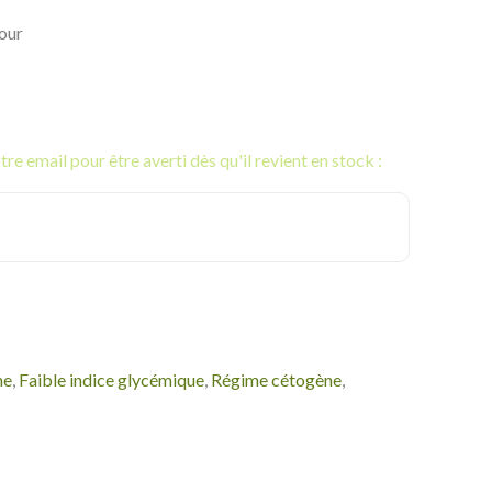
four
re email pour être averti dès qu'il revient en stock :
ne
,
Faible indice glycémique
,
Régime cétogène
,