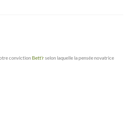
notre conviction
Bett’r
selon laquelle la pensée novatrice