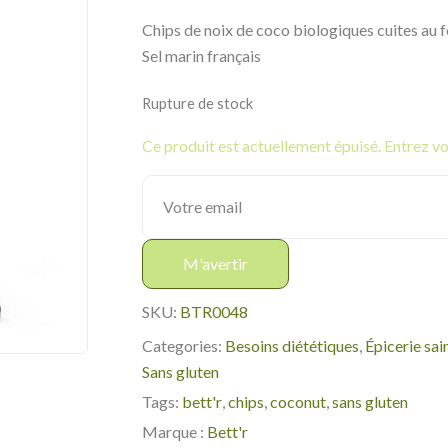
Chips de noix de coco biologiques cuites au 
Sel marin français
Rupture de stock
Ce produit est actuellement épuisé. Entrez vot
M'avertir
SKU:
BTR0048
Categories:
Besoins diététiques
,
Épicerie sai
Sans gluten
Tags:
bett'r
,
chips
,
coconut
,
sans gluten
Marque :
Bett'r