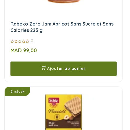
Rabeko Zero Jam Apricot Sans Sucre et Sans
Calories 225 g
0
0
MAD
99,00
sur
5
Ajouter au panier
En stock