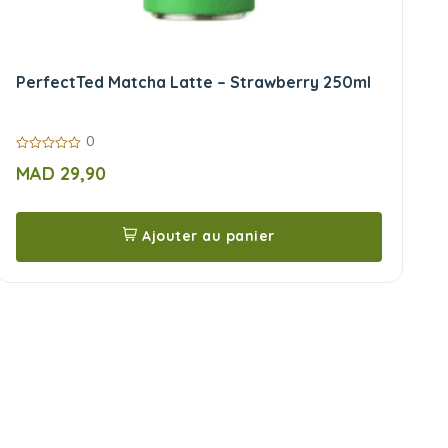
PerfectTed Matcha Latte – Strawberry 250ml
0
0
MAD
29,90
sur
5
Ajouter au panier