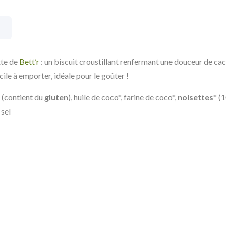
tte de
Bett’r
: un biscuit croustillant renfermant une douceur de cac
cile à emporter, idéale pour le goûter !
 (contient du
gluten
), huile de coco*, farine de coco*,
noisettes
* (
 sel