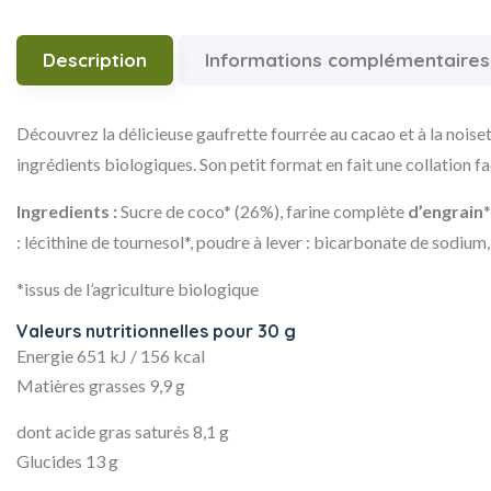
Description
Informations complémentaires
Découvrez la délicieuse gaufrette fourrée au cacao et à la noise
ingrédients biologiques. Son petit format en fait une collation fa
Ingredients :
Sucre de coco* (26%), farine complète
d’engrain
*
: lécithine de tournesol*, poudre à lever : bicarbonate de sodium,
*issus de l’agriculture biologique
Valeurs nutritionnelles pour 30 g
Energie
651 kJ / 156 kcal
Matières grasses
9,9 g
dont acide gras saturés
8,1 g
Glucides
13 g