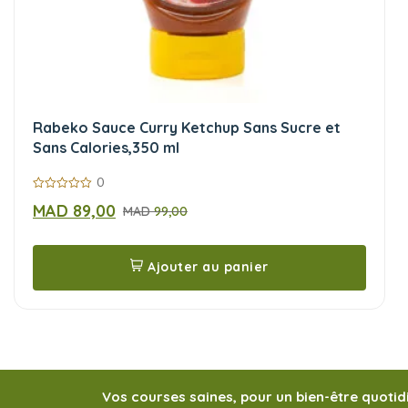
Rabeko Sauce Curry Ketchup Sans Sucre et
Sans Calories,350 ml
0
0
MAD
89,00
MAD
99,00
sur
5
Ajouter au panier
Vos courses saines, pour un bien-être quotid