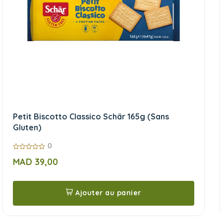
Petit Biscotto Classico Schär 165g (Sans
Gluten)
0
0
MAD
39,00
sur
5
Ajouter au panier