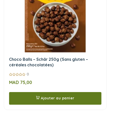
Choco Balls – Schär 250g (Sans gluten –
céréales chocolatées)
0
0
MAD
75,00
sur
5
Ajouter au panier