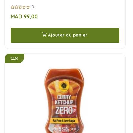
0
0
MAD
99,00
sur
5
Ajouter au panier
11%