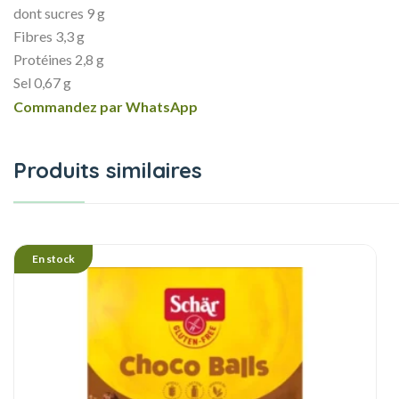
dont sucres
9 g
Fibres
3,3 g
Protéines
2,8 g
Sel
0,67 g
Commandez par WhatsApp
Produits similaires
En stock