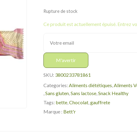
Rupture de stock
Ce produit est actuellement épuisé. Entrez vot
M'avertir
SKU:
3800233781861
Categories:
Aliments diététiques
,
Aliments 
,
Sans gluten
,
Sans lactose
,
Snack Healthy
Tags:
bette
,
Chocolat
,
gauffrete
Marque :
Bett'r