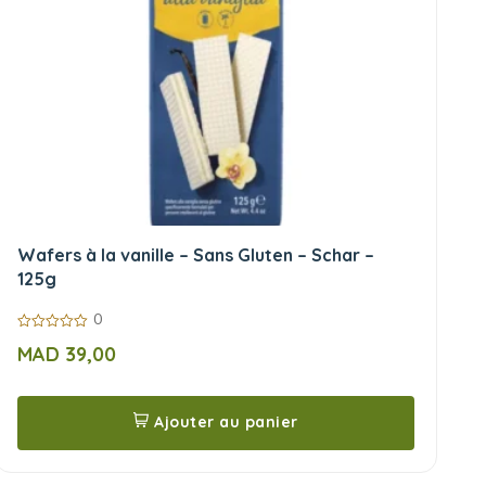
Wafers à la vanille – Sans Gluten – Schar –
125g
0
0
MAD
39,00
sur
5
Ajouter au panier