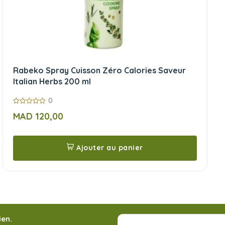
Rabeko Spray Cuisson Zéro Calories Saveur
Italian Herbs 200 ml
0
0
MAD
120,00
sur
5
Ajouter au panier
ien.