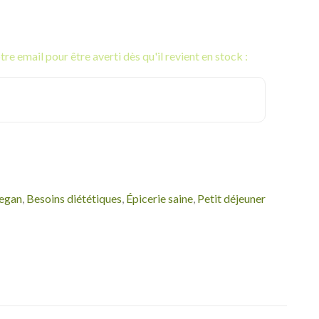
re email pour être averti dès qu'il revient en stock :
Vegan
,
Besoins diététiques
,
Épicerie saine
,
Petit déjeuner