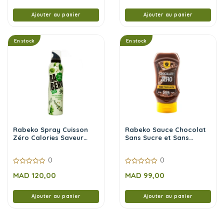
Ajouter au panier
Ajouter au panier
En stock
En stock
Rabeko Spray Cuisson
Rabeko Sauce Chocolat
Zéro Calories Saveur
Sans Sucre et Sans
Italian Herbs 200 ml
Calories 350 ml
0
0
0
0
MAD
120,00
MAD
99,00
sur
sur
5
5
Ajouter au panier
Ajouter au panier