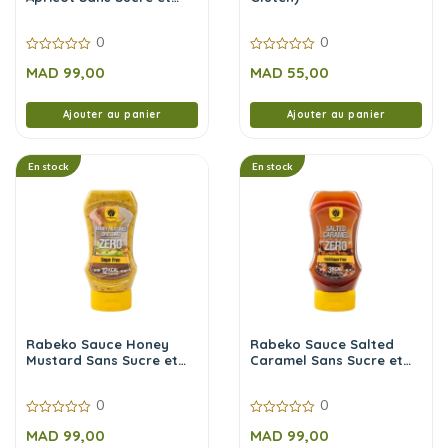
Sans Calories 225 g
0
0
0
0
MAD
99,00
MAD
55,00
sur
sur
5
5
Ajouter au panier
Ajouter au panier
En stock
En stock
Rabeko Sauce Honey
Rabeko Sauce Salted
Mustard Sans Sucre et
Caramel Sans Sucre et
Sans Calories 350 ml
Sans Calories 350 ml
0
0
0
0
MAD
99,00
MAD
99,00
sur
sur
5
5