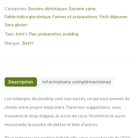
Categories:
Besoins diététiques
,
Épicerie saine
,
Faible indice glycémique
,
Farines et préparations
,
Petit déjeuner
,
Sans gluten
Tags:
bett'r
,
Flan
,
préparation
,
pudding
Marque :
Bett'r
Description
Informations complémentaires
Les mélanges de pouding sont non sucrés, ce qui vous permet de
choisir votre propre édulcorant. Parmi nos suggestions, vous
trouverez le sirop d’agave, le sucre de coco, l’érythritol, le sucre
muscovado, la poudre de dattes et bien d’autres.
Pour préparer une portion individuelle, vous aurez besoin de (10g) :