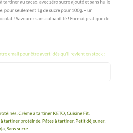
à tartiner au cacao, avec zéro sucre ajouté et sans huile
e, pour seulement 1g de sucre pour 100g. – un
colat ! Savourez sans culpabilité ! Format pratique de
re email pour être averti dès qu'il revient en stock :
rotéinés
,
Crème à tartiner KETO
,
Cuisine Fit
,
 à tartiner protéinée
,
Pâtes à tartiner
,
Petit déjeuner
,
oja
,
Sans sucre