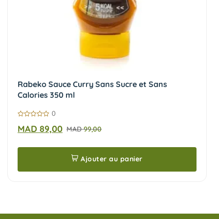
Rabeko Sauce Curry Sans Sucre et Sans
Calories 350 ml
0
0
MAD
89,00
MAD
99,00
sur
5
Ajouter au panier