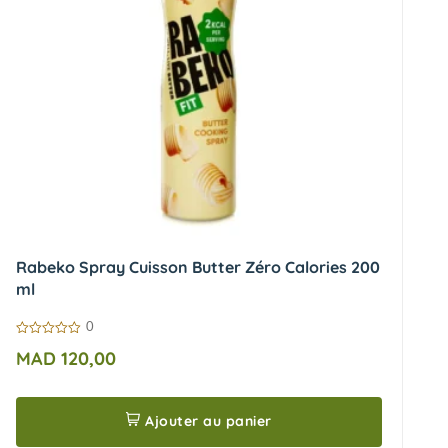
Rabeko Spray Cuisson Butter Zéro Calories 200
ml
0
0
MAD
120,00
sur
5
Ajouter au panier