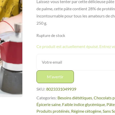
Laissez-vous tenter par cette délicieuse pâte 
de palme, cette pâte contient 28% de protéin
incontournable pour tous les amateurs de cho
250 g.
Rupture de stock
Ce produit est actuellement épuisé. Entrez vot
M'avertir
SKU:
8023331049939
Categories:
Besoins diététiques
,
Chocolats p
Épicerie saine
,
Faible indice glycémique
,
Pâte
Produits protéinés
,
Régime cétogène
,
Sans S