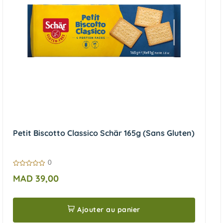
Petit Biscotto Classico Schär 165g (Sans Gluten)
0
0
MAD
39,00
sur
5
Ajouter au panier