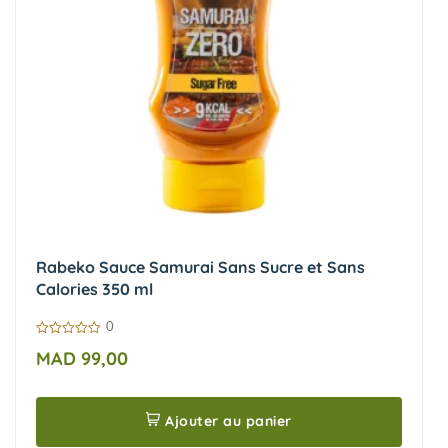
Sel
0,10 g
0,25 g
Dont sodium
40 mg
100 mg
Rabeko Sauce Samurai Sans Sucre et Sans
Calories 350 ml
0
0
MAD
99,00
sur
5
Ajouter au panier