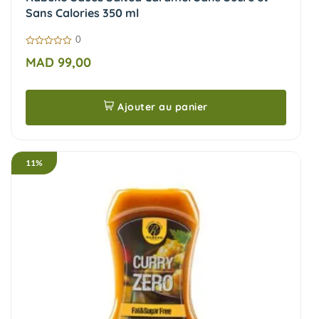
Sans Calories 350 ml
0
0
MAD
99,00
sur
5
Ajouter au panier
11%