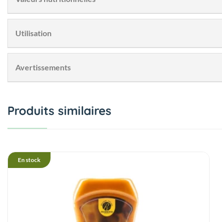
Commander sur WhatsApp
Valeurs moyennes
Pour 100 g
Pour 25
Utilisation
Énergie
1916 kJ / 458 kcal
5114 kJ
Parfaite pour accompagner vos desserts, crêpes, ou tout simp
Avertissements
Graisses
29,50 g
73,75 g
Peut contenir des traces de fruits à coque et de lait. Conserver
Dont acides saturés
14,00 g
35,00 g
Produits similaires
Glucides
15,00 g
37,50 g
Dont sucres
1,00 g
2,50 g
En stock
Polyols
13,00 g
32,50 g
Fibres alimentaires
10,00 g
25,00 g
Protéines
28,00 g
70,00 g