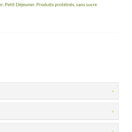
er
,
Petit Déjeuner
,
Produits protéinés
,
sans sucre
+
parfait. Cette crème onctueuse est idéale pour ceux qui
+
+