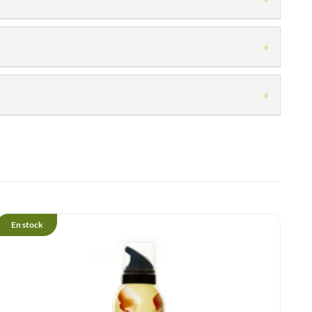
+
+
En stock