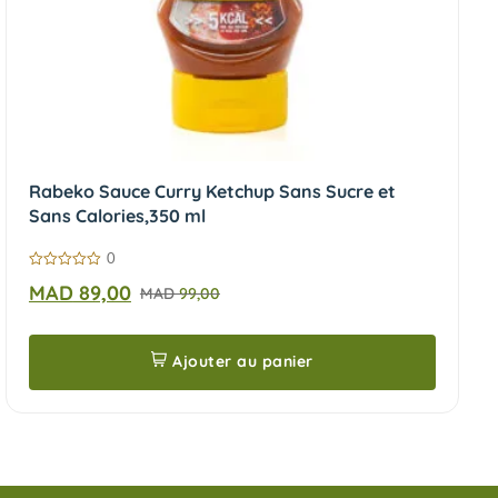
Rabeko Sauce Curry Ketchup Sans Sucre et
Sans Calories,350 ml
0
0
MAD
89,00
MAD
99,00
sur
5
Ajouter au panier