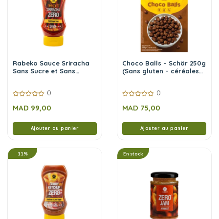
Rabeko Sauce Sriracha
Choco Balls – Schär 250g
Sans Sucre et Sans
(Sans gluten – céréales
Calories 350 ml
chocolatées)
0
0
0
0
MAD
99,00
MAD
75,00
sur
sur
5
5
Ajouter au panier
Ajouter au panier
11%
En stock