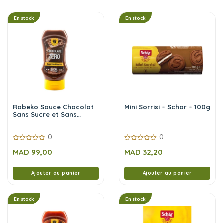
En stock
En stock
Rabeko Sauce Chocolat
Mini Sorrisi – Schar – 100g
Sans Sucre et Sans
Calories 350 ml
0
0
0
0
MAD
99,00
MAD
32,20
sur
sur
5
5
Ajouter au panier
Ajouter au panier
En stock
En stock