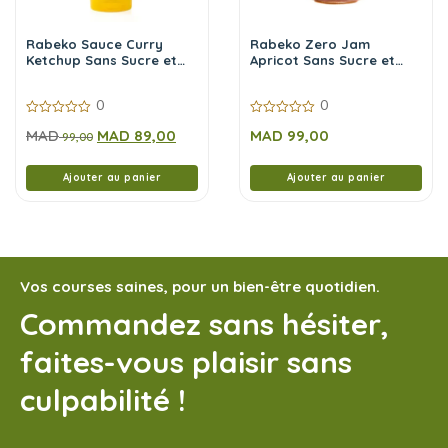
Rabeko Sauce Curry
Rabeko Zero Jam
Ketchup Sans Sucre et
Apricot Sans Sucre et
Sans Calories,350 ml
Sans Calories 225 g
0
0
0
0
MAD
MAD
89,00
MAD
99,00
sur
99,00
sur
5
5
Ajouter au panier
Ajouter au panier
Vos courses saines, pour un bien-être quotidien.
Commandez sans hésiter,
faites-vous plaisir sans
culpabilité !