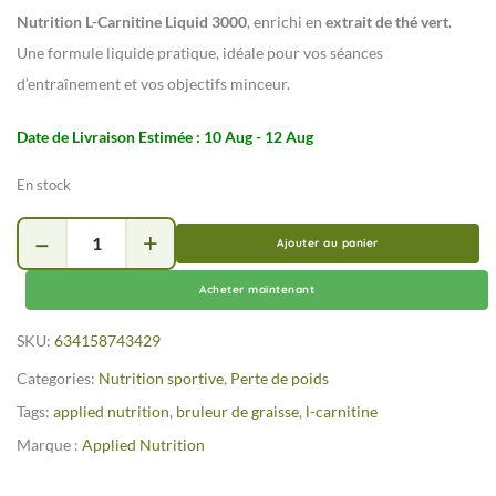
Nutrition L-Carnitine Liquid 3000
, enrichi en
extrait de thé vert
.
Une formule liquide pratique, idéale pour vos séances
d’entraînement et vos objectifs minceur.
Date de Livraison Estimée : 10 Aug - 12 Aug
En stock
Ajouter au panier
Acheter maintenant
SKU:
634158743429
Categories:
Nutrition sportive
,
Perte de poids
Tags:
applied nutrition
,
bruleur de graisse
,
l-carnitine
Marque :
Applied Nutrition