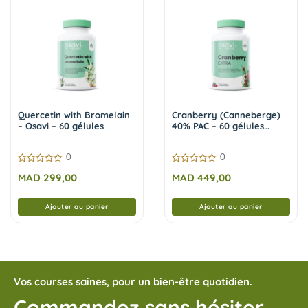
Quercetin with Bromelain
Cranberry (Canneberge)
– Osavi – 60 gélules
40% PAC – 60 gélules
vegan | Osavi
0
0
0
0
MAD
299,00
MAD
449,00
sur
sur
5
5
Ajouter au panier
Ajouter au panier
Vos courses saines, pour un bien-être quotidien.
Commandez sans hésiter,