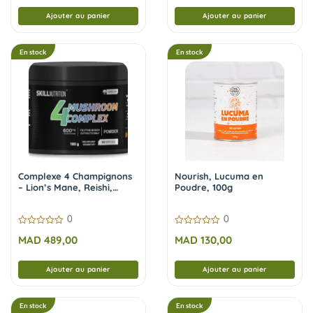
Ajouter au panier
Ajouter au panier
En stock
En stock
Complexe 4 Champignons
Nourish, Lucuma en
– Lion’s Mane, Reishi,
Poudre, 100g
Cordyceps, Chaga – 180 g |
Skill Nutrition
0
0
0
0
MAD
489,00
MAD
130,00
sur
sur
5
5
Ajouter au panier
Ajouter au panier
En stock
En stock