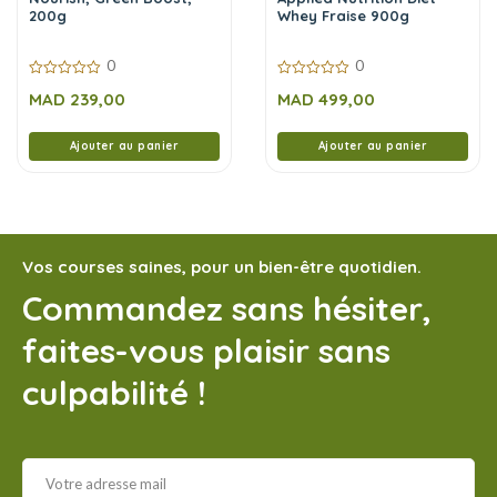
200g
Whey Fraise 900g
0
0
0
0
MAD
239,00
MAD
499,00
sur
sur
5
5
Ajouter au panier
Ajouter au panier
Vos courses saines, pour un bien-être quotidien.
Commandez sans hésiter,
faites-vous plaisir sans
culpabilité !