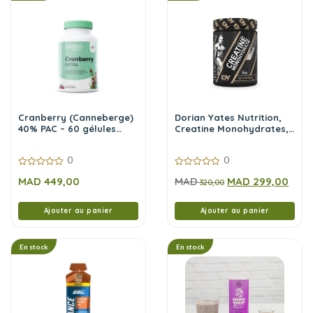
Cranberry (Canneberge)
Dorian Yates Nutrition,
40% PAC – 60 gélules
Creatine Monohydrates,
vegan | Osavi
300 gr
0
0
0
0
MAD
449,00
MAD
MAD
299,00
sur
sur
320,00
5
5
Ajouter au panier
Ajouter au panier
En stock
En stock