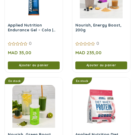
Applied Nutrition
Nourish, Energy Boost,
Endurance Gel – Cola |
200g
Saveur rafraîchissante &
performance durable
0
0
0
0
MAD
35,00
MAD
235,00
sur
sur
5
5
Ajouter au panier
Ajouter au panier
En stock
En stock
Nourish, Green Boost,
Applied Nutrition Diet