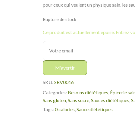
pour ceux qui veulent un physique sain, les sa
Rupture de stock
Ce produit est actuellement épuisé. Entrez vot
M'avertir
SKU:
SRV0016
Categories:
Besoins diététiques
,
Épicerie sai
Sans gluten
,
Sans sucre
,
Sauces diététiques
,
S
Tags:
0 calories
,
Sauce diététiques