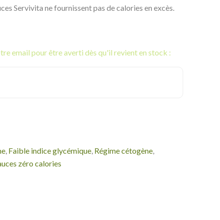
uces Servivita ne fournissent pas de calories en excès.
re email pour être averti dès qu'il revient en stock :
ne
,
Faible indice glycémique
,
Régime cétogène
,
auces zéro calories