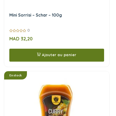
Mini Sorrisi – Schar – 100g
0
0
MAD
32,20
sur
5
Ajouter au panier
En stock