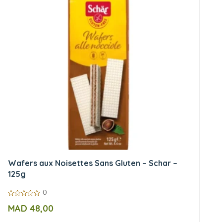
Wafers aux Noisettes Sans Gluten – Schar –
125g
0
0
MAD
48,00
sur
5