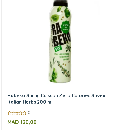
Rabeko Spray Cuisson Zéro Calories Saveur
Italian Herbs 200 ml
0
0
MAD
120,00
sur
5