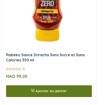
Rabeko Sauce Sriracha Sans Sucre et Sans
Calories 350 ml
0
0
MAD
99,00
sur
5
Ajouter au panier