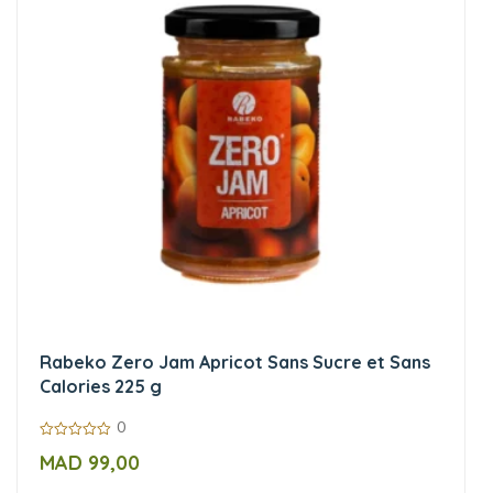
Rabeko Zero Jam Apricot Sans Sucre et Sans
Calories 225 g
0
0
MAD
99,00
sur
5