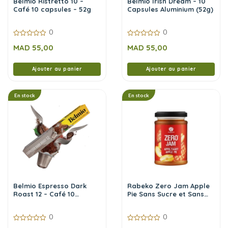
Belmio Ristretto 10 –
Belmio Irish Dream – 10
Café 10 capsules – 52g
Capsules Aluminium (52g)
0
0
0
0
MAD
55,00
MAD
55,00
sur
sur
5
5
Ajouter au panier
Ajouter au panier
En stock
En stock
Belmio Espresso Dark
Rabeko Zero Jam Apple
Roast 12 – Café 10
Pie Sans Sucre et Sans
Capsules – 52g
Calories 225 g
0
0
0
0