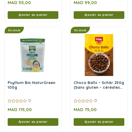
MAD
55,00
MAD
99,00
sur
sur
5
5
Ajouter au panier
Ajouter au panier
En stock
En stock
Psyllium Bio NaturGreen
Choco Balls – Schär 250g
100g
(Sans gluten – céréales
chocolatées)
0
0
0
0
MAD
115,00
MAD
75,00
sur
sur
5
5
Ajouter au panier
Ajouter au panier