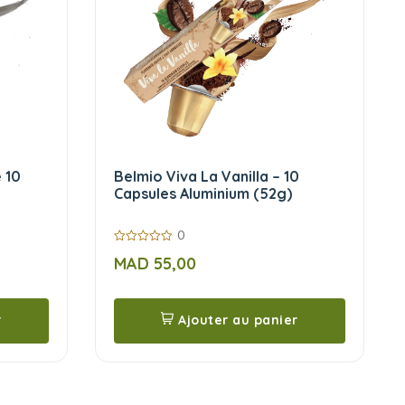
 10
Belmio Viva La Vanilla – 10
Capsules Aluminium (52g)
0
0
MAD
55,00
sur
5
r
Ajouter au panier