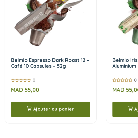
Belmio Espresso Dark Roast 12 –
Belmio Iri
Café 10 Capsules – 52g
Aluminium 
0
0
0
0
MAD
55,00
MAD
55,0
sur
sur
5
5
Ajouter au panier
A