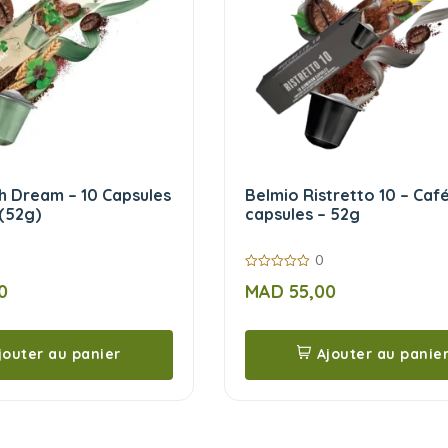
sh Dream – 10 Capsules
Belmio Ristretto 10 – Café
(52g)
capsules – 52g
0
0
0
MAD
55,00
sur
5
jouter au panier
Ajouter au panie