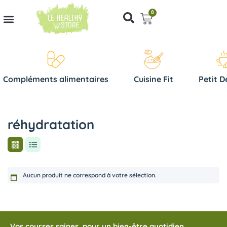
0
Compléments alimentaires
Cuisine Fit
Petit D
réhydratation
Aucun produit ne correspond à votre sélection.
Vos courses saines, pour un bien-être quotidien.