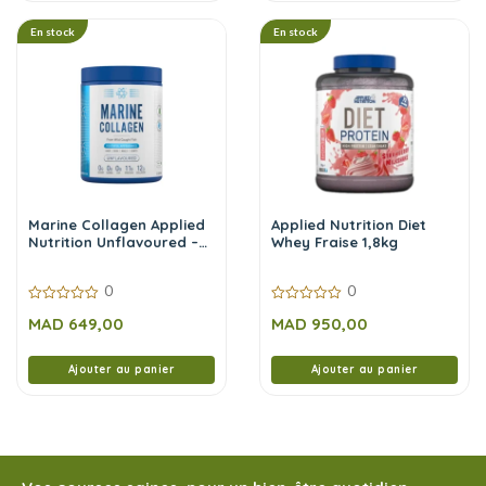
En stock
En stock
Marine Collagen Applied
Applied Nutrition Diet
Nutrition Unflavoured –
Whey Fraise 1,8kg
300g
0
0
0
0
MAD
649,00
MAD
950,00
sur
sur
5
5
Ajouter au panier
Ajouter au panier