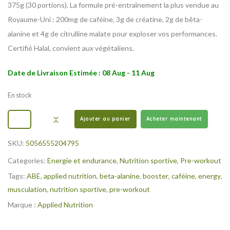
375g (30 portions). La formule pré-entraînement la plus vendue au
Royaume-Uni : 200mg de caféine, 3g de créatine, 2g de bêta-
alanine et 4g de citrulline malate pour exploser vos performances.
Certifié Halal, convient aux végétaliens.
Date de Livraison Estimée : 08 Aug - 11 Aug
En stock
Ajouter au panier
Acheter maintenant
SKU:
5056555204795
Categories:
Energie et endurance
,
Nutrition sportive
,
Pre-workout
Tags:
ABE
,
applied nutrition
,
beta-alanine
,
booster
,
caféine
,
energy
,
musculation
,
nutrition sportive
,
pre-workout
Marque :
Applied Nutrition