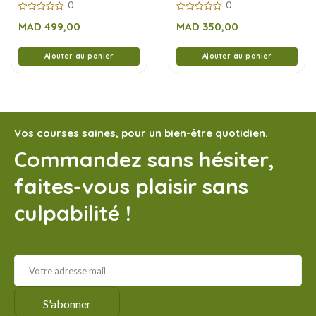
0
0
0
0
MAD
499,00
MAD
350,00
sur
sur
5
5
Ajouter au panier
Ajouter au panier
Vos courses saines, pour un bien-être quotidien.
Commandez sans hésiter,
faites-vous plaisir sans
culpabilité !