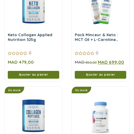
Keto Collagen Applied
Pack Minceur & Keto :
Nutrition 325g
MCT Oil + L-Carnitine
3000 Liquid (Sour Apple)
– Applied Nutrition
0
0
0
0
MAD
479,00
MAD
MAD
699,00
sur
sur
850,00
5
5
Ajouter au panier
Ajouter au panier
En stock
En stock