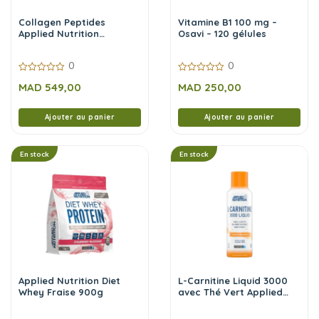
Collagen Peptides
Vitamine B1 100 mg –
Applied Nutrition
Osavi – 120 gélules
Unflavoured – 300g
0
0
0
0
MAD
549,00
MAD
250,00
sur
sur
5
5
Ajouter au panier
Ajouter au panier
En stock
En stock
Applied Nutrition Diet
L-Carnitine Liquid 3000
Whey Fraise 900g
avec Thé Vert Applied
Nutrition Tangy Orange –
473 ml