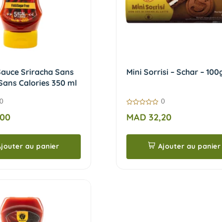
auce Sriracha Sans
Mini Sorrisi – Schar – 100
Sans Calories 350 ml
0
0
0
,00
MAD
32,20
sur
5
jouter au panier
Ajouter au panier