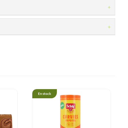
+
 pause gourmande et protéinée sans culpabilité.
+
aces de fruits à coque, gluten, œufs ou soja.
En stock