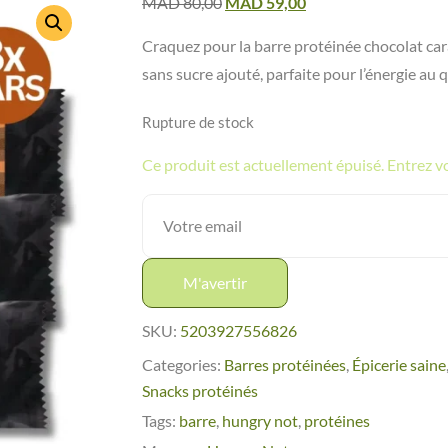
MAD
80,00
MAD
59,00
Craquez pour la barre protéinée chocolat car
sans sucre ajouté, parfaite pour l’énergie au 
Rupture de stock
Ce produit est actuellement épuisé. Entrez vot
M'avertir
SKU:
5203927556826
Categories:
Barres protéinées
,
Épicerie saine
Snacks protéinés
Tags:
barre
,
hungry not
,
protéines