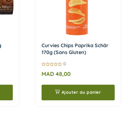
g
Curvies Chips Paprika Schär
170g (Sans Gluten)
0
0
MAD
48,00
sur
5
Ajouter au panier