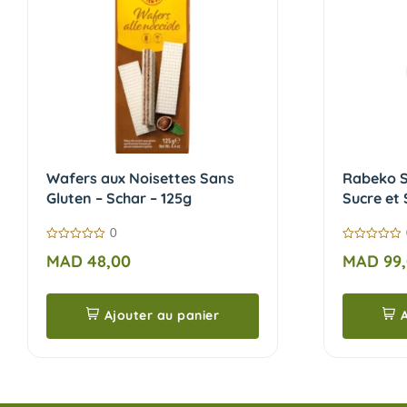
Wafers aux Noisettes Sans
Rabeko S
Gluten – Schar – 125g
Sucre et 
0
0
0
MAD
48,00
MAD
99
sur
sur
5
5
Ajouter au panier
A