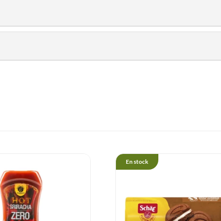
n saine au bureau, à l’école ou en déplacement. Convient pour une
cadre d’une alimentation variée et équilibrée. Peut contenir des tr
En stock
.