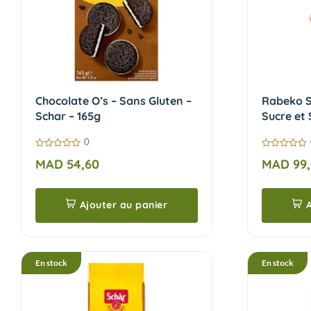
Chocolate O’s – Sans Gluten –
Rabeko S
Schar – 165g
Sucre et 
0
0
0
MAD
54,60
MAD
99
sur
sur
5
5
Ajouter au panier
A
En stock
En stock