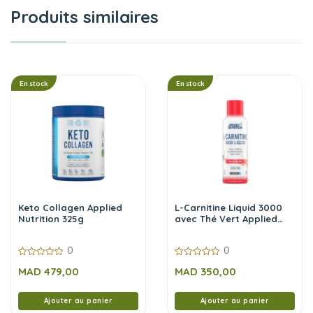
Produits similaires
En stock
En stock
Keto Collagen Applied
L-Carnitine Liquid 3000
Nutrition 325g
avec Thé Vert Applied
Nutrition Fruit Burst – 473
ml
0
0
0
0
MAD
479,00
MAD
350,00
sur
sur
5
5
Ajouter au panier
Ajouter au panier