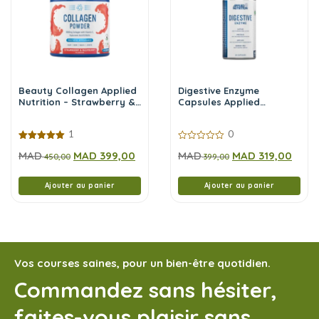
Beauty Collagen Applied
Digestive Enzyme
Nutrition – Strawberry &
Capsules Applied
Raspberry 165g
Nutrition 60 Caps
1
0
5.00
0
MAD
MAD
399,00
MAD
MAD
319,00
sur 5
450,00
sur
399,00
5
Ajouter au panier
Ajouter au panier
Vos courses saines, pour un bien-être quotidien.
Commandez sans hésiter,
faites-vous plaisir sans