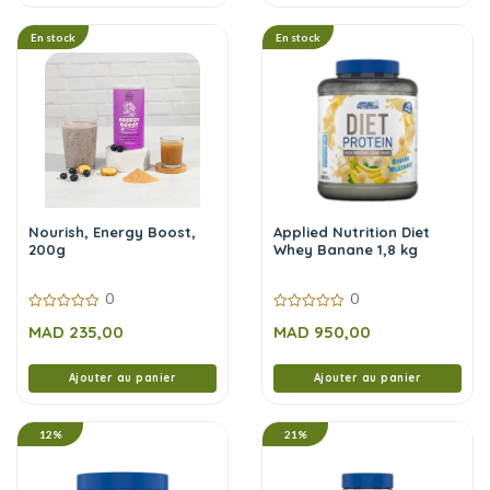
En stock
En stock
Nourish, Energy Boost,
Applied Nutrition Diet
200g
Whey Banane 1,8 kg
0
0
0
0
MAD
235,00
MAD
950,00
sur
sur
5
5
Ajouter au panier
Ajouter au panier
12%
21%