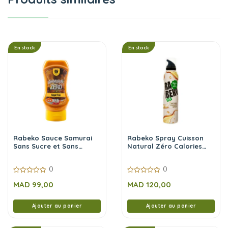
En stock
En stock
Rabeko Sauce Samurai
Rabeko Spray Cuisson
Sans Sucre et Sans
Natural Zéro Calories
Calories 350 ml
200 ml
0
0
0
0
MAD
99,00
MAD
120,00
sur
sur
5
5
Ajouter au panier
Ajouter au panier