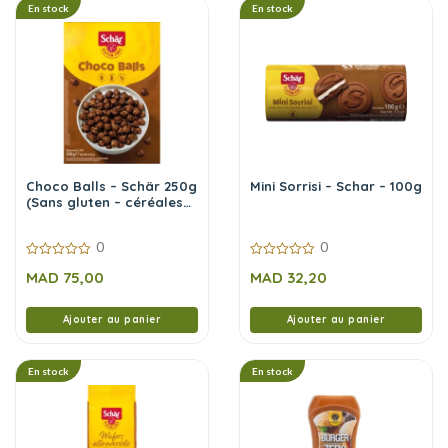
En stock
En stock
Choco Balls – Schär 250g
Mini Sorrisi – Schar – 100g
(Sans gluten – céréales
chocolatées)
0
0
0
0
MAD
75,00
MAD
32,20
sur
sur
5
5
Ajouter au panier
Ajouter au panier
En stock
En stock