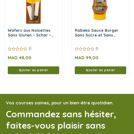
Wafers aux Noisettes
Rabeko Sauce Burger
Sans Gluten – Schar –
Sans Sucre et Sans
125g
Calories 350 ml
0
0
0
0
MAD
48,00
MAD
99,00
sur
sur
5
5
Ajouter au panier
Ajouter au panier
Vos courses saines, pour un bien-être quotidien.
Commandez sans hésiter,
faites-vous plaisir sans