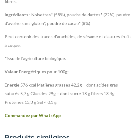
fibres.
Ingrédients :
Noisettes* (58%), poudre de dattes* (22%), poudre
d’avoine sans gluten*, poudre de cacao* (8%)
Peut contenir des traces d’arachides, de sésame et d’autres fruits
à coque.
*issu de l’agriculture biologique.
Valeur Energétiques pour 100g :
Énergie 576 kcal
Matières grasses 42,2g
– dont acides gras
saturés 5,7 g
Glucides 29g
– dont sucre 18 g
Fibres 13,4g
Protéines 13,3 g
Sel < 0,1 g
Commandez par WhatsApp
Produits similaires