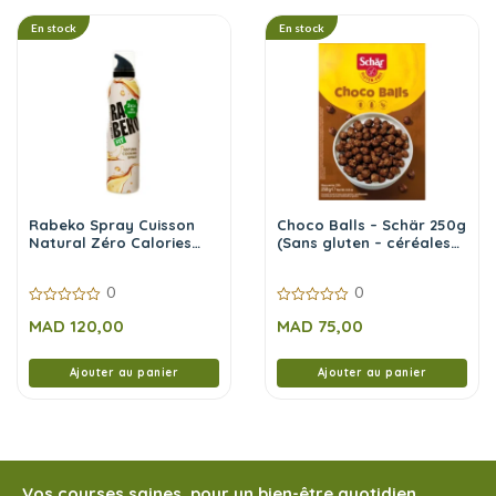
En stock
En stock
Rabeko Spray Cuisson
Choco Balls – Schär 250g
Natural Zéro Calories
(Sans gluten – céréales
200 ml
chocolatées)
0
0
0
0
MAD
120,00
MAD
75,00
sur
sur
5
5
Ajouter au panier
Ajouter au panier
Vos courses saines, pour un bien-être quotidien.