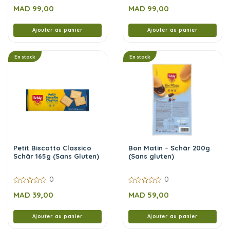
0
0
MAD
99,00
MAD
99,00
sur
sur
5
5
Ajouter au panier
Ajouter au panier
En stock
En stock
Petit Biscotto Classico
Bon Matin – Schär 200g
Schär 165g (Sans Gluten)
(Sans gluten)
0
0
0
0
MAD
39,00
MAD
59,00
sur
sur
5
5
Ajouter au panier
Ajouter au panier