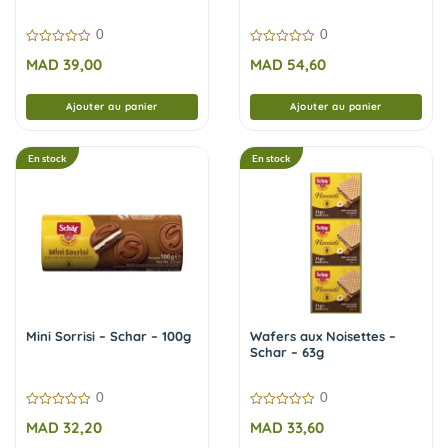
0
0
0
0
MAD
39,00
MAD
54,60
sur
sur
5
5
Ajouter au panier
Ajouter au panier
En stock
En stock
Mini Sorrisi – Schar – 100g
Wafers aux Noisettes –
Schar – 63g
0
0
0
0
MAD
32,20
MAD
33,60
sur
sur
5
5