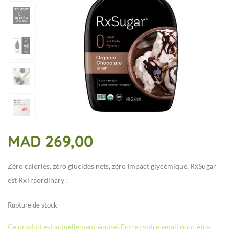
MAD
269,00
Zéro calories, zéro glucides nets, zéro Impact glycémique. RxSugar
est RxTraordinary !
Rupture de stock
Ce produit est actuellement épuisé. Entrez votre email pour être