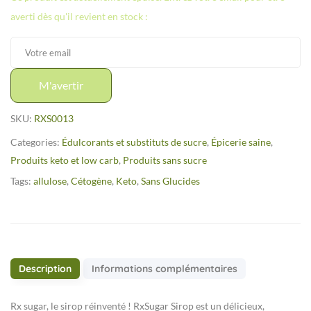
averti dès qu'il revient en stock :
M'avertir
SKU:
RXS0013
Categories:
Édulcorants et substituts de sucre
,
Épicerie saine
,
Produits keto et low carb
,
Produits sans sucre
Tags:
allulose
,
Cétogène
,
Keto
,
Sans Glucides
Description
Informations complémentaires
Rx sugar, le sirop réinventé ! RxSugar Sirop est un délicieux,