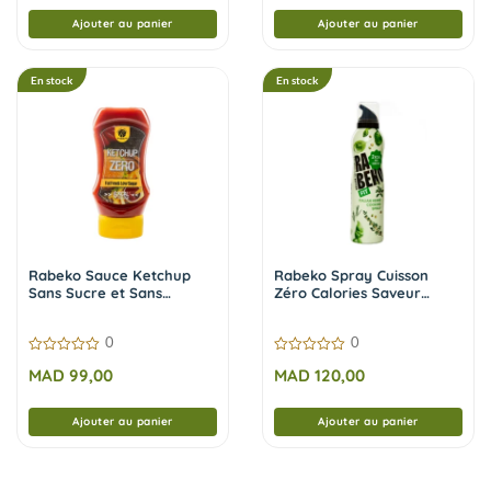
Ajouter au panier
Ajouter au panier
En stock
En stock
Rabeko Sauce Ketchup
Rabeko Spray Cuisson
Sans Sucre et Sans
Zéro Calories Saveur
Calories 350 ml
Italian Herbs 200 ml
0
0
0
0
MAD
99,00
MAD
120,00
sur
sur
5
5
Ajouter au panier
Ajouter au panier