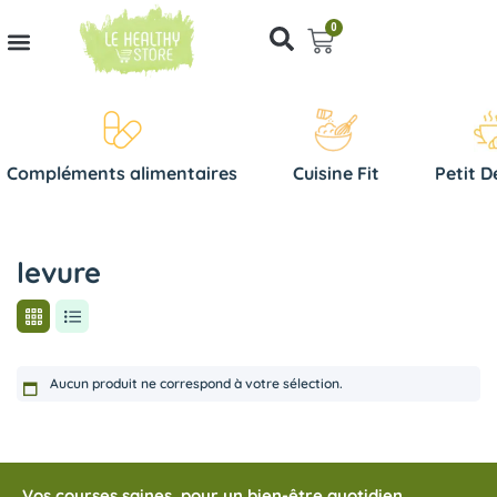
0
Compléments alimentaires
Cuisine Fit
Petit D
levure
Aucun produit ne correspond à votre sélection.
Vos courses saines, pour un bien-être quotidien.