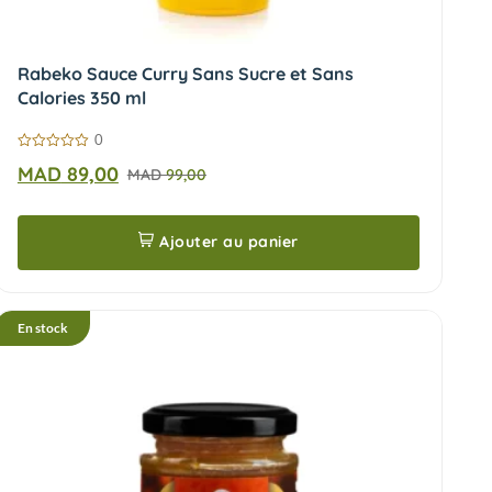
Rabeko Sauce Curry Sans Sucre et Sans
Calories 350 ml
0
0
MAD
89,00
MAD
99,00
sur
5
Ajouter au panier
En stock