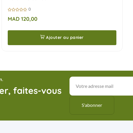
0
0
MAD
120,00
sur
5
Ajouter au panier
n.
r, faites-vous