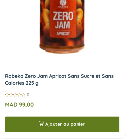
Rabeko Zero Jam Apricot Sans Sucre et Sans
Calories 225 g
0
0
MAD
99,00
sur
5
Ajouter au panier