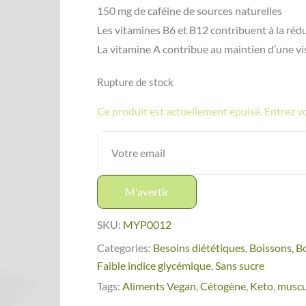
150 mg de caféine de sources naturelles
Les vitamines B6 et B12 contribuent à la rédu
La vitamine A contribue au maintien d’une vi
Rupture de stock
Ce produit est actuellement épuisé. Entrez vot
M'avertir
SKU:
MYP0012
Categories:
Besoins diététiques
,
Boissons
,
Bo
Faible indice glycémique
,
Sans sucre
Tags:
Aliments Vegan
,
Cétogène
,
Keto
,
muscu