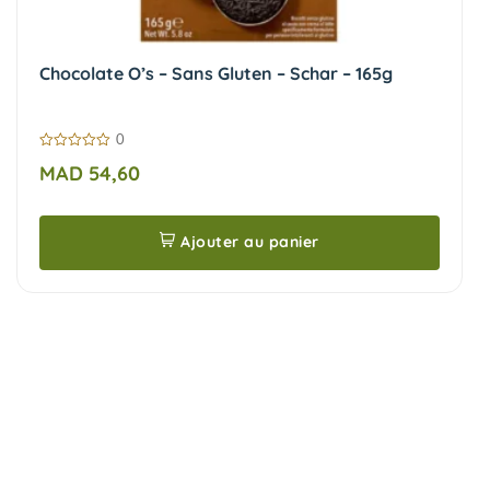
Chocolate O’s – Sans Gluten – Schar – 165g
0
0
MAD
54,60
sur
5
Ajouter au panier