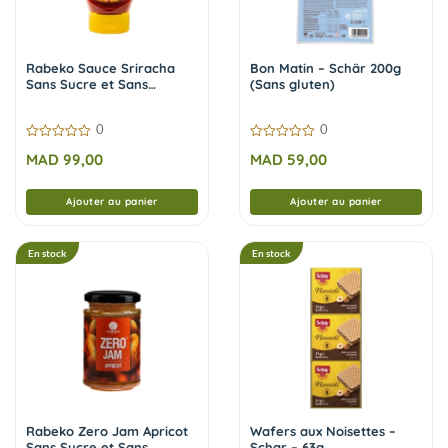
Rabeko Sauce Sriracha
Bon Matin – Schär 200g
Sans Sucre et Sans
(Sans gluten)
Calories 350 ml
0
0
0
0
MAD
99,00
MAD
59,00
sur
sur
5
5
Ajouter au panier
Ajouter au panier
En stock
En stock
Rabeko Zero Jam Apricot
Wafers aux Noisettes –
Sans Sucre et Sans
Schar – 63g