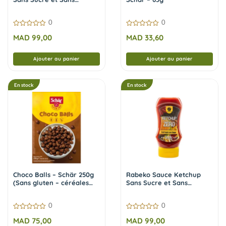
Calories 225 g
0
0
0
0
MAD
99,00
MAD
33,60
sur
sur
5
5
Ajouter au panier
Ajouter au panier
En stock
En stock
Choco Balls – Schär 250g
Rabeko Sauce Ketchup
(Sans gluten – céréales
Sans Sucre et Sans
chocolatées)
Calories 350 ml
0
0
0
0
MAD
75,00
MAD
99,00
sur
sur