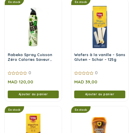
En stock
En stock
Rabeko Spray Cuisson
Wafers à la vanille – Sans
Zéro Calories Saveur
Gluten – Schar – 125g
Italian Herbs 200 ml
0
0
0
0
MAD
120,00
MAD
39,00
sur
sur
5
5
Ajouter au panier
Ajouter au panier
En stock
En stock