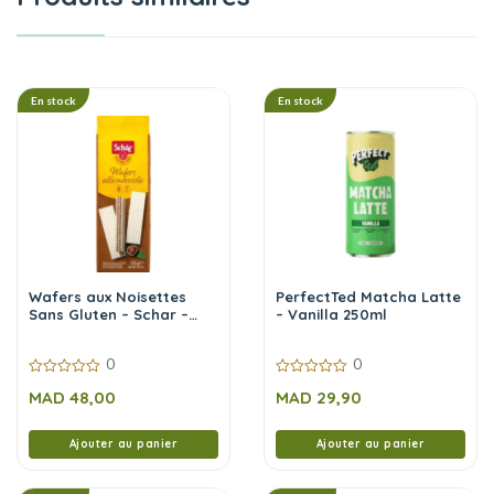
Fibres alimentaires : 1,7 g
l’emballage.
Protéines : 8,9 g
Sel : 2,1 g
En stock
En stock
Wafers aux Noisettes
PerfectTed Matcha Latte
Sans Gluten – Schar –
– Vanilla 250ml
125g
0
0
0
0
MAD
48,00
MAD
29,90
sur
sur
5
5
Ajouter au panier
Ajouter au panier