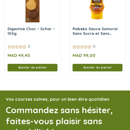
Digestive Choc – Schar –
Rabeko Sauce Samurai
150g
Sans Sucre et Sans
Calories 350 ml
0
0
0
0
MAD
49,40
MAD
99,00
sur
sur
5
5
Ajouter au panier
Ajouter au panier
Vos courses saines, pour un bien-être quotidien.
Commandez sans hésiter,
faites-vous plaisir sans