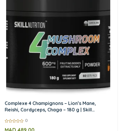
Complexe 4 Champignons – Lion’s Mane,
Reishi, Cordyceps, Chaga – 180 g | Skill
Nutrition
0
0
MAD
489,00
sur