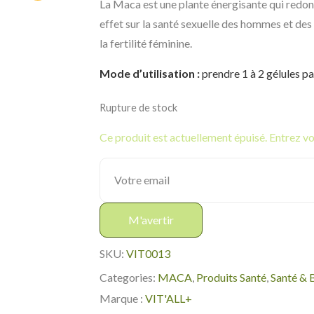
La Maca est une plante énergisante qui redonn
effet sur la santé sexuelle des hommes et des 
la fertilité féminine.
Mode d’utilisation :
prendre 1 à 2 gélules par
Rupture de stock
Ce produit est actuellement épuisé. Entrez vot
M'avertir
SKU:
VIT0013
Categories:
MACA
,
Produits Santé
,
Santé & B
Marque :
VIT'ALL+