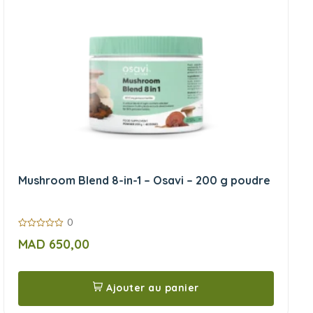
Mushroom Blend 8-in-1 – Osavi – 200 g poudre
0
0
MAD
650,00
sur
5
Ajouter au panier