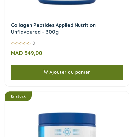
Collagen Peptides Applied Nutrition
Unflavoured – 300g
0
0
MAD
549,00
sur
5
Ajouter au panier
En stock