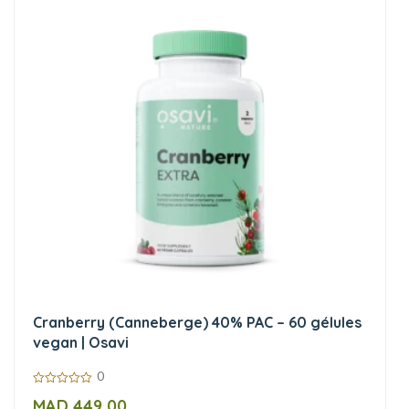
Cranberry (Canneberge) 40% PAC – 60 gélules
vegan | Osavi
0
0
MAD
449,00
sur