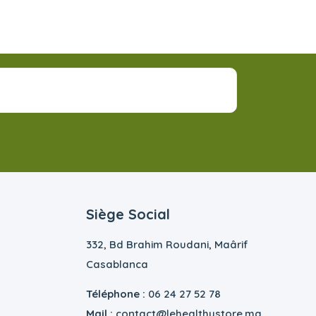
Siège Social
332, Bd Brahim Roudani, Maârif
Casablanca
Téléphone :
06 24 27 52 78
Mail :
contact@lehealthystore.ma