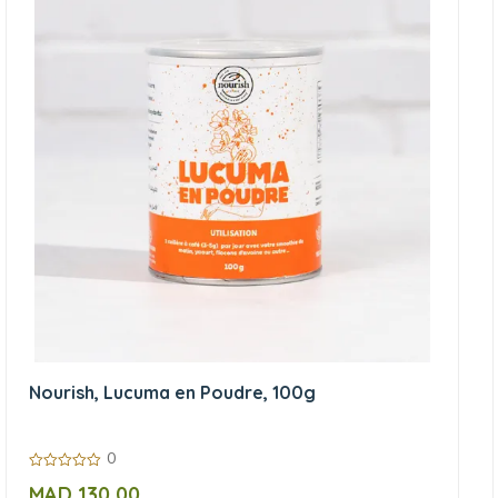
Nourish, Lucuma en Poudre, 100g
0
0
MAD
130,00
sur