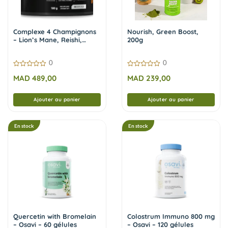
Complexe 4 Champignons
Nourish, Green Boost,
– Lion’s Mane, Reishi,
200g
Cordyceps, Chaga – 180 g |
Skill Nutrition
0
0
0
0
MAD
489,00
MAD
239,00
sur
sur
5
5
Ajouter au panier
Ajouter au panier
En stock
En stock
Quercetin with Bromelain
Colostrum Immuno 800 mg
– Osavi – 60 gélules
– Osavi – 120 gélules