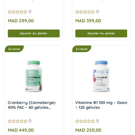
0
0
0
0
MAD
299,00
MAD
399,00
sur
sur
5
5
Ajouter au panier
Ajouter au panier
En stock
En stock
Cranberry (Canneberge)
Vitamine B1 100 mg – Osavi
40% PAC – 60 gélules
– 120 gélules
vegan | Osavi
0
0
0
0
MAD
449,00
MAD
250,00
sur
sur
5
5