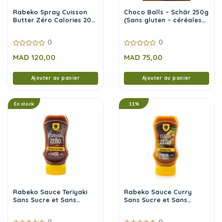
Rabeko Spray Cuisson
Choco Balls – Schär 250g
Butter Zéro Calories 200
(Sans gluten – céréales
ml
chocolatées)
0
0
0
0
MAD
120,00
MAD
75,00
sur
sur
5
5
Ajouter au panier
Ajouter au panier
En stock
11%
Rabeko Sauce Teriyaki
Rabeko Sauce Curry
Sans Sucre et Sans
Sans Sucre et Sans
Calories 350 ml
Calories 350 ml
0
0