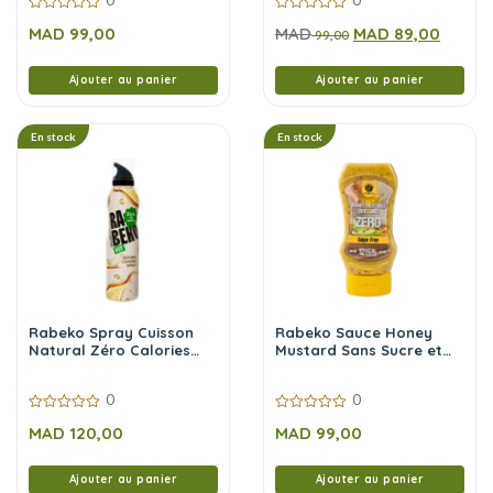
0
0
MAD
99,00
MAD
MAD
89,00
sur
sur
99,00
5
5
Ajouter au panier
Ajouter au panier
En stock
En stock
Rabeko Spray Cuisson
Rabeko Sauce Honey
Natural Zéro Calories
Mustard Sans Sucre et
200 ml
Sans Calories 350 ml
0
0
0
0
MAD
120,00
MAD
99,00
sur
sur
5
5
Ajouter au panier
Ajouter au panier