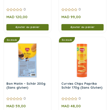
Italian Herbs 200 ml
Calories 350 ml
0
0
0
0
MAD
120,00
MAD
99,00
sur
sur
5
5
Ajouter au panier
Ajouter au panier
En stock
En stock
Bon Matin – Schär 200g
Curvies Chips Paprika
(Sans gluten)
Schär 170g (Sans Gluten)
0
0
0
0
MAD
59,00
MAD
48,00
sur
sur
5
5