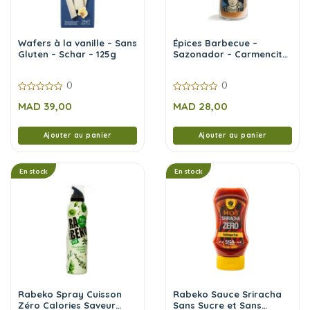
Wafers à la vanille – Sans
Épices Barbecue –
Gluten – Schar – 125g
Sazonador – Carmencita
– 65g
0
0
0
0
MAD
39,00
MAD
28,00
sur
sur
5
5
Ajouter au panier
Ajouter au panier
En stock
En stock
Rabeko Spray Cuisson
Rabeko Sauce Sriracha
Zéro Calories Saveur
Sans Sucre et Sans