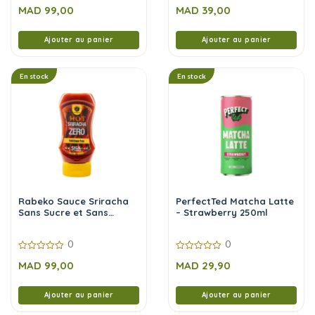
0
0
MAD
99,00
MAD
39,00
sur
sur
5
5
Ajouter au panier
Ajouter au panier
En stock
En stock
Rabeko Sauce Sriracha
PerfectTed Matcha Latte
Sans Sucre et Sans
– Strawberry 250ml
Calories 350 ml
0
0
0
0
MAD
99,00
MAD
29,90
sur
sur
5
5
Ajouter au panier
Ajouter au panier