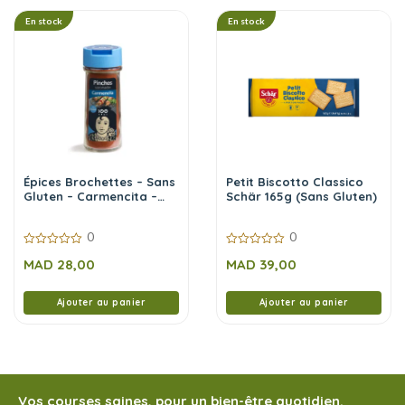
En stock
En stock
Épices Brochettes – Sans
Petit Biscotto Classico
Gluten – Carmencita –
Schär 165g (Sans Gluten)
65g
0
0
0
0
MAD
28,00
MAD
39,00
sur
sur
5
5
Ajouter au panier
Ajouter au panier
Vos courses saines, pour un bien-être quotidien.