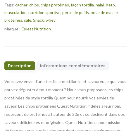
Tags:
cacher
,
chips
,
chips protéinés
,
façon tortilla
,
halal
,
Keto
,
musculation
,
nutrition sportive
,
perte de poids
,
prise de masse
,
protéines
,
salé
,
Snack
,
whey
Marque :
Quest Nutrition
Description
Informations complémentaires
Vous avez envie d’une tortilla croustillante et savoureuse que vous
pouvez déguster à tout moment ? Nous vous proposons les chips
protéinées de style tortilla Quest pour nourrir vos envies de
saveur. Les chips protéinées Quest Nutrition, fidèles à leur nom,
regorgent de protéines à hauteur de 20g et se déclinent dans des
saveurs délicieuses et originales. Quest Nutrition a pour mission
de faire en sorte que les aliments dont vous avez envie agissent