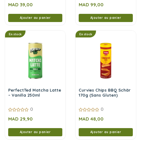
0
0
MAD
39,00
MAD
99,00
sur
sur
5
5
Ajouter au panier
Ajouter au panier
En stock
En stock
PerfectTed Matcha Latte
Curvies Chips BBQ Schär
– Vanilla 250ml
170g (Sans Gluten)
0
0
0
0
MAD
29,90
MAD
48,00
sur
sur
5
5
Ajouter au panier
Ajouter au panier