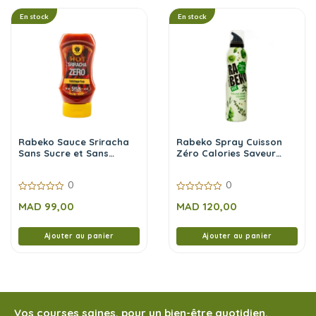
En stock
En stock
Rabeko Sauce Sriracha
Rabeko Spray Cuisson
Sans Sucre et Sans
Zéro Calories Saveur
Calories 350 ml
Italian Herbs 200 ml
0
0
0
0
MAD
99,00
MAD
120,00
sur
sur
5
5
Ajouter au panier
Ajouter au panier
Vos courses saines, pour un bien-être quotidien.