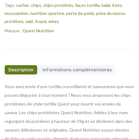
Tags:
cacher
,
chips
,
chips protéinés
,
façon tortilla
,
halal
,
Keto
,
musculation
,
nutrition sportive
,
perte de poids
,
prise de masse
,
protéines
,
salé
,
Snack
,
whey
Marque :
Quest Nutrition
Description
Informations complémentaires
Vous avez envie d’une tortilla croustillante et savoureuse que vous
pouvez déguster à tout moment ? Nous vous proposons les chips
protéinées de style tortilla Quest pour nourrir vos envies de
saveur. Les chips protéinées Quest Nutrition, fidèles à leur nom,
regorgent de protéines à hauteur de 19g et se déclinent dans des
saveurs délicieuses et originales. Quest Nutrition a pour mission
de faire en sorte que les aliments dont vous avez envie agissent